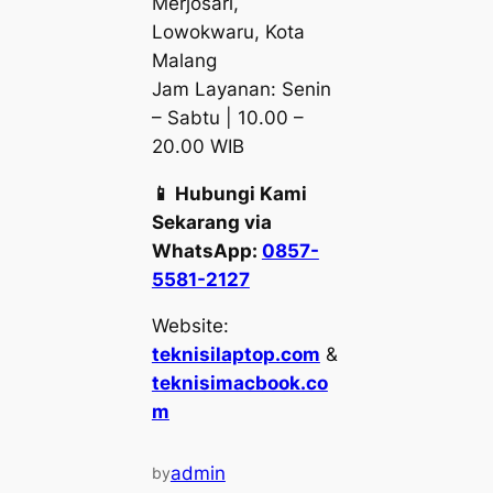
Merjosari,
Lowokwaru, Kota
Malang
Jam Layanan: Senin
– Sabtu | 10.00 –
20.00 WIB
📱 Hubungi Kami
Sekarang via
WhatsApp:
0857-
5581-2127
Website:
teknisilaptop.com
&
teknisimacbook.co
m
admin
by