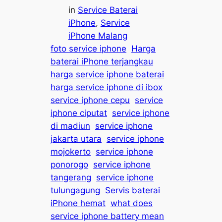
in
Service Baterai
iPhone
, 
Service
iPhone Malang
foto service iphone
Harga
baterai iPhone terjangkau
harga service iphone baterai
harga service iphone di ibox
service iphone cepu
service
iphone ciputat
service iphone
di madiun
service iphone
jakarta utara
service iphone
mojokerto
service iphone
ponorogo
service iphone
tangerang
service iphone
tulungagung
Servis baterai
iPhone hemat
what does
service iphone battery mean