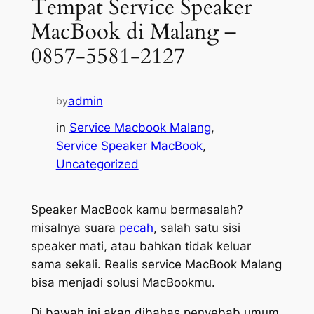
Tempat Service Speaker
MacBook di Malang –
0857-5581-2127
admin
by
in
Service Macbook Malang
, 
Service Speaker MacBook
, 
Uncategorized
Speaker MacBook kamu bermasalah?
misalnya suara
pecah
, salah satu sisi
speaker mati, atau bahkan tidak keluar
sama sekali. Realis service MacBook Malang
bisa menjadi solusi MacBookmu.
Di bawah ini akan dibahas penyebab umum