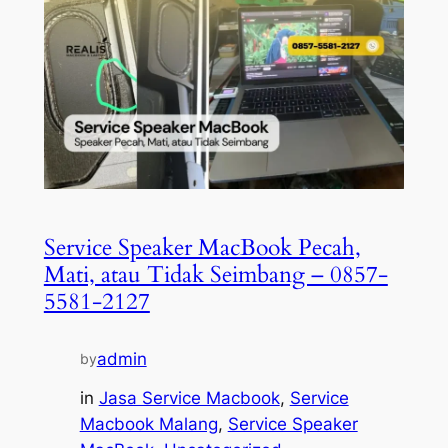
Service Speaker MacBook Pecah,
Mati, atau Tidak Seimbang – 0857-
5581-2127
admin
by
in
Jasa Service Macbook
, 
Service
Macbook Malang
, 
Service Speaker