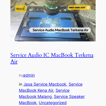
Service Audio IC MacBook Terkena
Air
admin
by
in
Jasa Service Macbook
, 
Service
MacBook Kena Air
, 
Service
Macbook Malang
, 
Service Speaker
MacBook
, 
Uncategorized