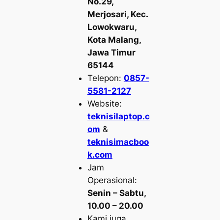
No.29,
Merjosari, Kec.
Lowokwaru,
Kota Malang,
Jawa Timur
65144
Telepon:
0857-
5581-2127
Website:
teknisilaptop.c
om
&
teknisimacboo
k.com
Jam
Operasional:
Senin – Sabtu,
10.00 – 20.00
Kami juga