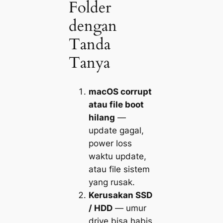
Folder
dengan
Tanda
Tanya
macOS corrupt
atau file boot
hilang
—
update gagal,
power loss
waktu update,
atau file sistem
yang rusak.
Kerusakan SSD
/ HDD
— umur
drive bisa habis