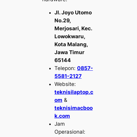
Jl. Joyo Utomo
No.29,
Merjosari, Kec.
Lowokwaru,
Kota Malang,
Jawa Timur
65144
Telepon:
0857-
5581-2127
Website:
teknisilaptop.c
om
&
teknisimacboo
k.com
Jam
Operasional: