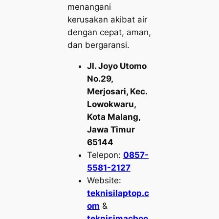
menangani
kerusakan akibat air
dengan cepat, aman,
dan bergaransi.
Jl. Joyo Utomo
No.29,
Merjosari, Kec.
Lowokwaru,
Kota Malang,
Jawa Timur
65144
Telepon:
0857-
5581-2127
Website:
teknisilaptop.c
om
&
teknisimacboo