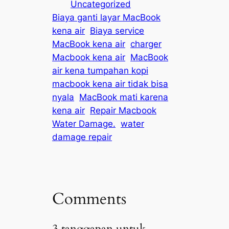
Uncategorized
Biaya ganti layar MacBook
kena air
Biaya service
MacBook kena air
charger
Macbook kena air
MacBook
air kena tumpahan kopi
macbook kena air tidak bisa
nyala
MacBook mati karena
kena air
Repair Macbook
Water Damage.
water
damage repair
Comments
3 tanggapan untuk