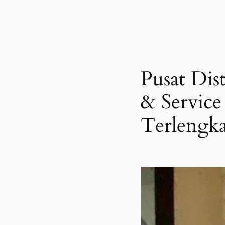
Pusat Dis
& Service
Terlengka