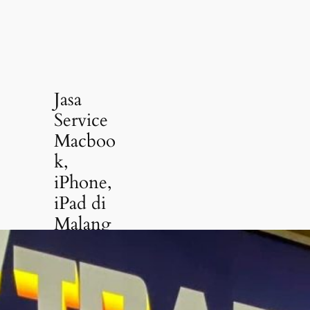
Jasa
Service
Macboo
k,
iPhone,
iPad di
Malang
CP:
0857-
5581-2127