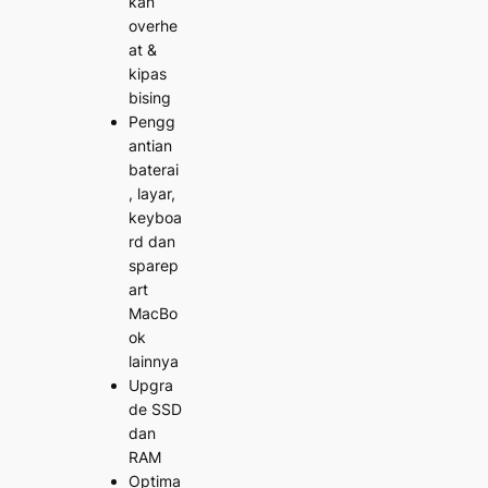
kan
overhe
at &
kipas
bising
Pengg
antian
baterai
, layar,
keyboa
rd dan
sparep
art
MacBo
ok
lainnya
Upgra
de SSD
dan
RAM
Optima