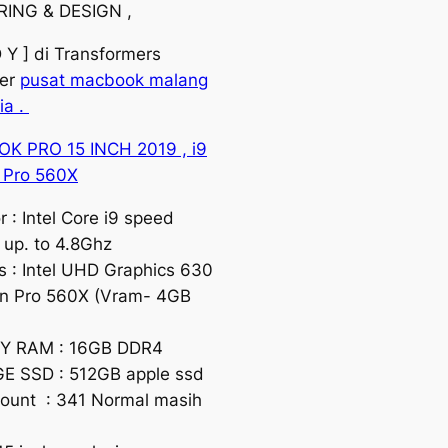
ING & DESIGN ,
D Y ] di Transformers
er
pusat macbook malang
ia .
K PRO 15 INCH 2019 , i9
 Pro 560X
 : Intel Core i9 speed
up. to 4.8Ghz
s : Intel UHD Graphics 630
n Pro 560X (Vram- 4GB
 RAM : 16GB DDR4
E SSD : 512GB apple ssd
count : 341 Normal masih