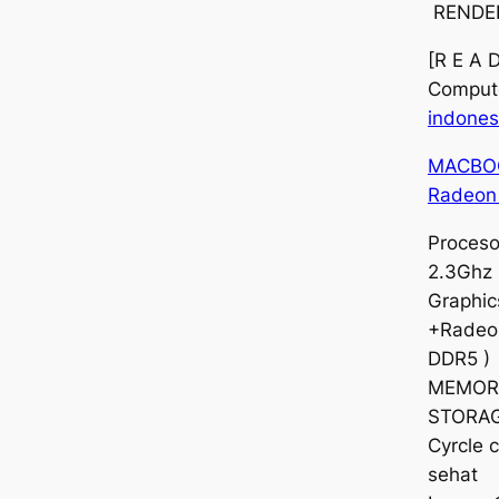
RENDER
[R E A 
Comput
indones
MACBOO
Radeon
Procesor
2.3Ghz 
Graphic
+Radeo
DDR5 )
MEMORY
STORAG
Cyrcle 
sehat