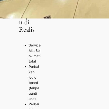
Layana
n di
Realis
Service
MacBo
ok mati
total
Perbai
kan
logic
board
(tanpa
ganti
unit)
Perbai