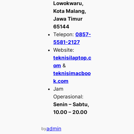
Lowokwaru,
Kota Malang,
Jawa Timur
65144
Telepon:
0857-
5581-2127
Website:
teknisilaptop.c
om
&
teknisimacboo
k.com
Jam
Operasional:
Senin – Sabtu,
10.00 – 20.00
admin
by