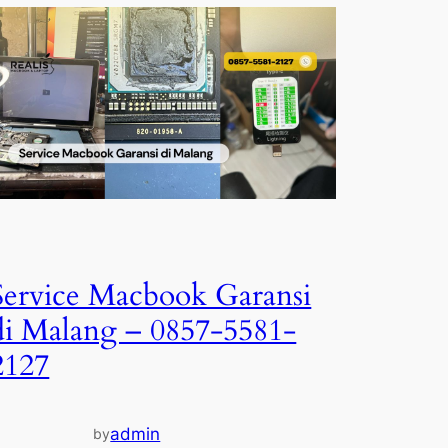
Service Macbook Garansi
di Malang – 0857-5581-
2127
admin
by