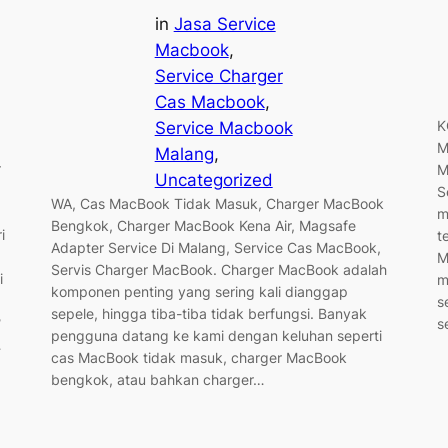
in
Jasa Service
Macbook
, 
Service Charger
Cas Macbook
, 
K
Service Macbook
M
Malang
, 
r
M
Uncategorized
S
WA, Cas MacBook Tidak Masuk, Charger MacBook
m
Bengkok, Charger MacBook Kena Air, Magsafe
i
t
Adapter Service Di Malang, Service Cas MacBook,
M
Servis Charger MacBook. Charger MacBook adalah
i
m
komponen penting yang sering kali dianggap
s
sepele, hingga tiba-tiba tidak berfungsi. Banyak
?
s
pengguna datang ke kami dengan keluhan seperti
…
cas MacBook tidak masuk, charger MacBook
bengkok, atau bahkan charger…