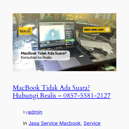
MacBook Tidak Ada Suara?
Hubungi Realis – 0857-5581-2127
admin
by
in
Jasa Service Macbook
, 
Service