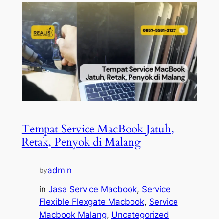
Tempat Service MacBook Jatuh,
Retak, Penyok di Malang
admin
by
in
Jasa Service Macbook
, 
Service
Flexible Flexgate Macbook
, 
Service
Macbook Malang
, 
Uncategorized