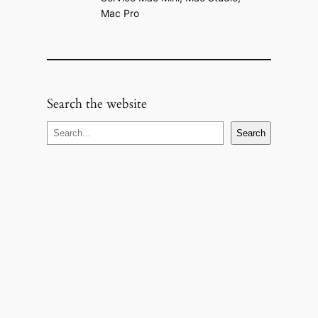
Mac Pro
Search the website
S
Search
e
a
r
c
h