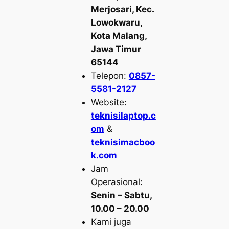
Merjosari, Kec.
Lowokwaru,
Kota Malang,
Jawa Timur
65144
Telepon:
0857-
5581-2127
Website:
teknisilaptop.c
om
&
teknisimacboo
k.com
Jam
Operasional:
Senin – Sabtu,
10.00 – 20.00
Kami juga