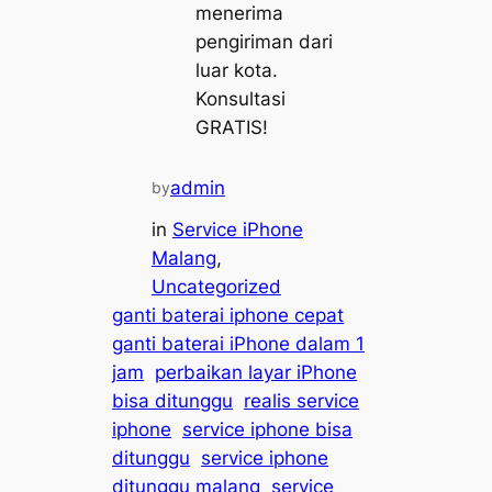
menerima
pengiriman dari
luar kota.
Konsultasi
GRATIS!
admin
by
in
Service iPhone
Malang
, 
Uncategorized
ganti baterai iphone cepat
ganti baterai iPhone dalam 1
jam
perbaikan layar iPhone
bisa ditunggu
realis service
iphone
service iphone bisa
ditunggu
service iphone
ditunggu malang
service