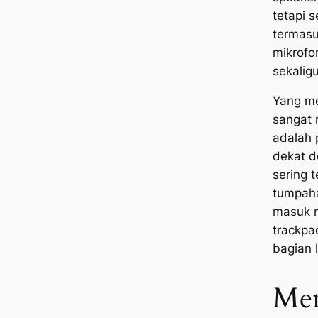
tetapi 
termasu
mikrofo
sekaligu
Yang m
sangat 
adalah p
dekat d
sering t
tumpaha
masuk m
trackp
bagian l
Men