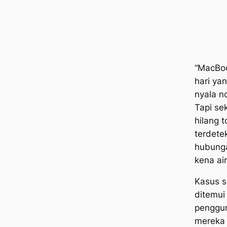
“MacBoo
hari yan
nyala n
Tapi se
hilang 
terdetek
hubung
kena air
Kasus se
ditemui
penggu
mereka 