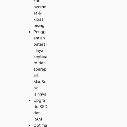
kan
overhe
at &
kipas
bising
Pengg
antian
baterai
, layar,
keyboa
rd dan
sparep
art
MacBo
ok
lainnya
Upgra
de SSD
dan
RAM
Optima