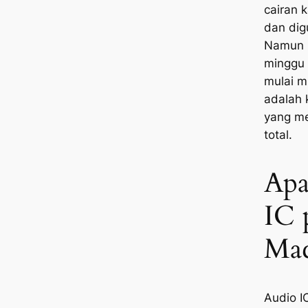
cairan 
dan dig
Namun b
minggu 
mulai m
adalah 
yang me
total.
Apa
IC 
Ma
Audio I