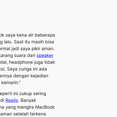
k saya kena air beberapa
g lalu. Saat itu masih bisa
ormal jadi saya pikir aman.
karang suara dari
speaker
total, headphone juga tidak
si. Saya curiga ini ada
annya dengan kejadian
 kemarin.”
perti ini cukup sering
 di
Realis
. Banyak
na yang mengira MacBook
aman setelah terkena