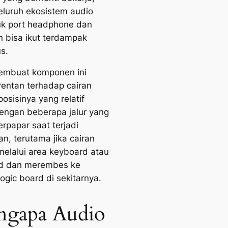
seluruh ekosistem audio
k port headphone dan
n bisa ikut terdampak
s.
embuat komponen ini
rentan terhadap cairan
osisinya yang relatif
engan beberapa jalur yang
erpapar saat terjadi
n, terutama jika cairan
elalui area keyboard atau
ad dan merembes ke
ogic board di sekitarnya.
gapa Audio