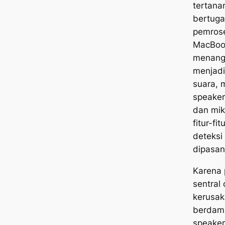
tertana
bertuga
pemrose
MacBook
menanga
menjadi
suara, 
speaker
dan mik
fitur-fi
deteksi
dipasan
Karena 
sentral
kerusak
berdamp
speaker