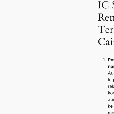
IC 
Ren
Ter
Cai
Po
na
Au
lo
rel
ko
au
ke
me