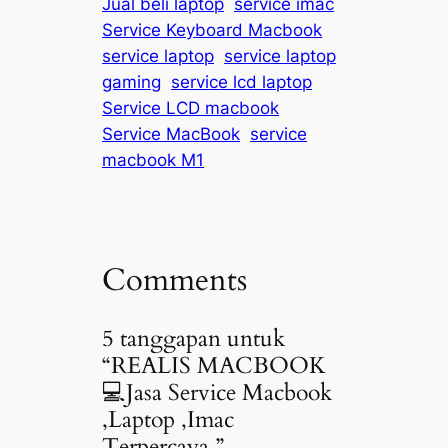
Jual beli laptop
service imac
Service Keyboard Macbook
service laptop
service laptop
gaming
service lcd laptop
Service LCD macbook
Service MacBook
service
macbook M1
Comments
5 tanggapan untuk
“REALIS MACBOOK
💻Jasa Service Macbook
,Laptop ,Imac
Terpercaya.”