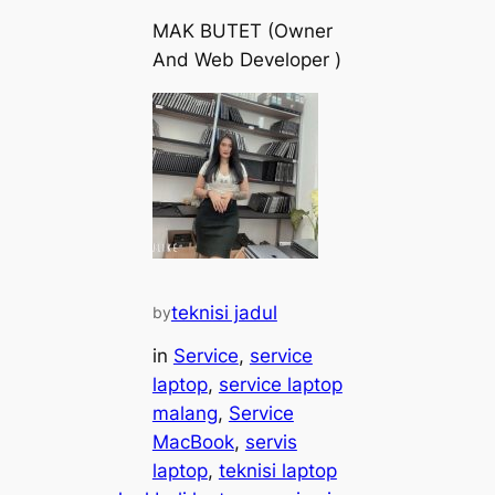
MAK BUTET (Owner
And Web Developer )
teknisi jadul
by
in
Service
, 
service
laptop
, 
service laptop
malang
, 
Service
MacBook
, 
servis
laptop
, 
teknisi laptop