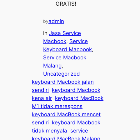
GRATIS!
admin
by
in
Jasa Service
Macbook
, 
Service
Keyboard Macbook
, 
Service Macbook
Malang
, 
Uncategorized
keyboard Macbook jalan
sendiri
keyboard Macbook
kena air
keyboard MacBook
M1 tidak merespons
keyboard MacBook mencet
sendiri
keyboard Macbook
tidak menyala
service
keyboard MacBook Malang