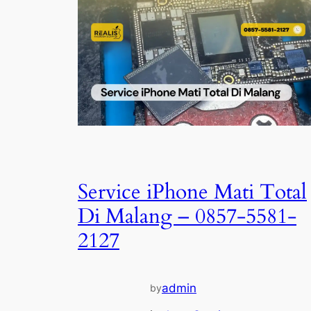
Service iPhone Mati Total
Di Malang – 0857-5581-
2127
admin
by