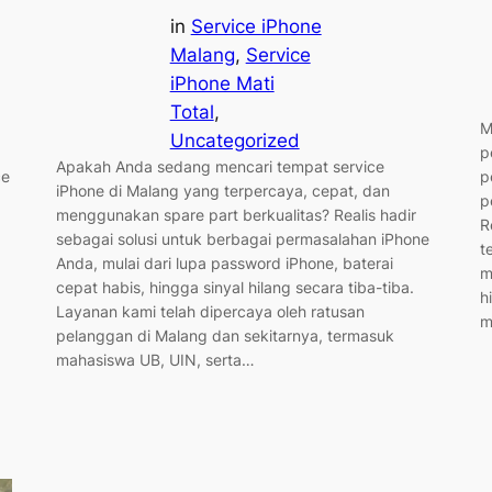
in
Service iPhone
Malang
, 
Service
iPhone Mati
Total
, 
M
Uncategorized
p
Apakah Anda sedang mencari tempat service
ce
p
iPhone di Malang yang terpercaya, cepat, dan
p
menggunakan spare part berkualitas? Realis hadir
R
sebagai solusi untuk berbagai permasalahan iPhone
t
Anda, mulai dari lupa password iPhone, baterai
m
cepat habis, hingga sinyal hilang secara tiba-tiba.
h
Layanan kami telah dipercaya oleh ratusan
m
pelanggan di Malang dan sekitarnya, termasuk
mahasiswa UB, UIN, serta…