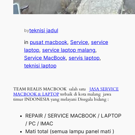
teknisi jadul
by
in
pusat macbook
, 
Service
, 
service
laptop
, 
service laptop malang
, 
Service MacBook
, 
servis laptop
, 
teknisi laptop
TEAM REALIS MACBOOK salah satu
JASA SERVICE
MACBOOK & LAPTOP
terbaik di kota malang jawa
timur INDONESIA yang melayani Disegala bidang :
REPAIR / SERVICE MACBOOK / LAPTOP
/ PC / IMAC
Mati total (semua lampu panel mati )