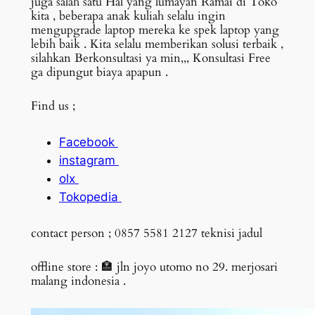
juga salah satu Hal yang lumayan Ramai di Toko
kita , beberapa anak kuliah selalu ingin
mengupgrade laptop mereka ke spek laptop yang
lebih baik . Kita selalu memberikan solusi terbaik ,
silahkan Berkonsultasi ya min,,, Konsultasi Free
ga dipungut biaya apapun .
Find us ;
Facebook
instagram
olx
Tokopedia
contact person ; 0857 5581 2127 teknisi jadul
offline store : 🏣 jln joyo utomo no 29. merjosari
malang indonesia .