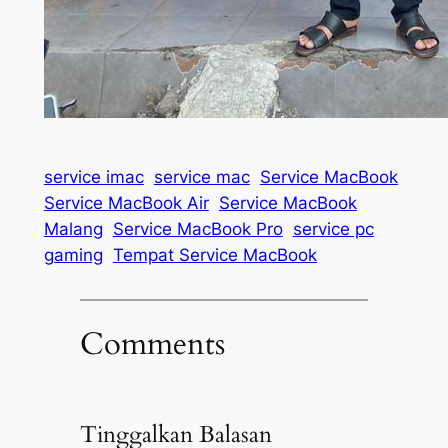
service imac
service mac
Service MacBook
Service MacBook Air
Service MacBook
Malang
Service MacBook Pro
service pc
gaming
Tempat Service MacBook
Comments
Tinggalkan Balasan