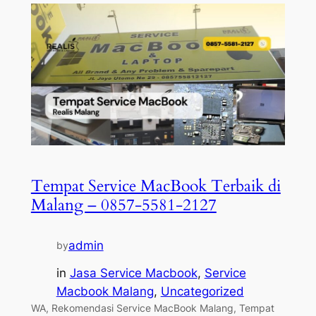
Tempat Service MacBook Terbaik di
Malang – 0857-5581-2127
admin
by
in
Jasa Service Macbook
, 
Service
Macbook Malang
, 
Uncategorized
WA, Rekomendasi Service MacBook Malang, Tempat