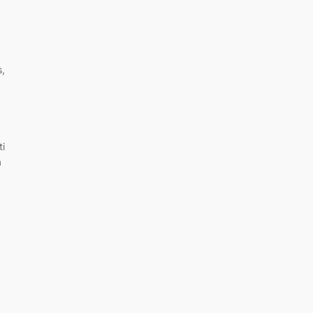
s,
ti
a