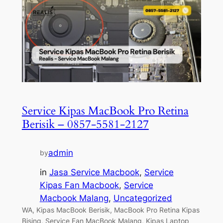
Service Kipas MacBook Pro Retina
Berisik – 0857-5581-2127
admin
by
in
Jasa Service Macbook
, 
Service
Kipas Fan Macbook
, 
Service
Macbook Malang
, 
Uncategorized
WA, Kipas MacBook Berisik, MacBook Pro Retina Kipas
Bising, Service Fan MacBook Malang, Kipas Laptop