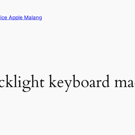
vice Apple Malang
acklight keyboard m