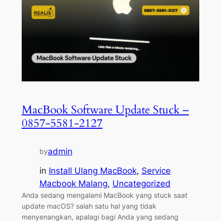
MacBook Software Update Stuck –
0857-5581-2127
admin
by
in
Install Ulang MacBook
, 
Service
Macbook Malang
, 
Uncategorized
Anda sedang mengalami MacBook yang stuck saat
update macOS? salah satu hal yang tidak
menyenangkan, apalagi bagi Anda yang sedang