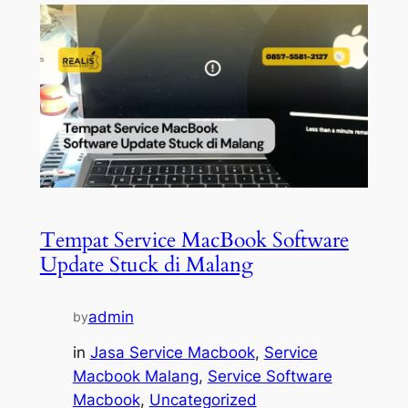
Tempat Service MacBook Software
Update Stuck di Malang
admin
by
in
Jasa Service Macbook
, 
Service
Macbook Malang
, 
Service Software
Macbook
, 
Uncategorized