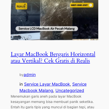
Layar MacBook Bergaris Horizontal
atau Vertikal? Cek Gratis di Realis
admin
by
in
Service Layar MacBook
, 
Service
Macbook Malang
, 
Uncategorized
Menemukan garis aneh pada layar MacBook
kesayangan memang bisa membuat panik seketika.
Entah itu garis tipis yang muncul di bagian tepi, atau