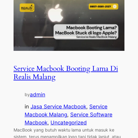
Service Macbook Booting Lama Di
Realis Malang
admin
by
in
Jasa Service Macbook
, 
Service
Macbook Malang
, 
Service Software
Macbook
, 
Uncategorized
MacBook yang butuh waktu lama untuk masuk ke
sistem, terus menampilkan logo tapi tidak lanjut, atau