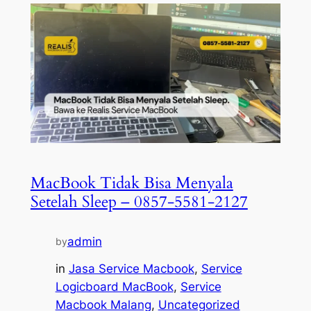
MacBook Tidak Bisa Menyala
Setelah Sleep – 0857-5581-2127
admin
by
in
Jasa Service Macbook
, 
Service
Logicboard MacBook
, 
Service
Macbook Malang
, 
Uncategorized