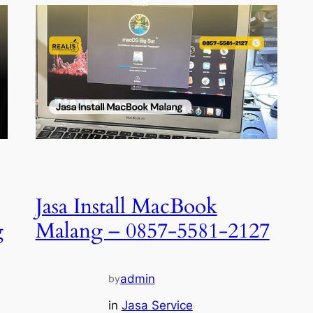
Jasa Install MacBook
g
Malang – 0857-5581-2127
admin
by
in
Jasa Service