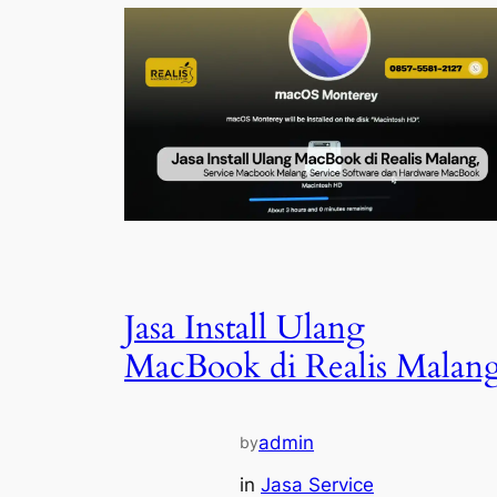
Jasa Install Ulang
MacBook di Realis Malan
admin
by
in
Jasa Service