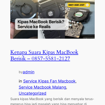
Kenapa Suara Kipas MacBook
Berisik – 0857-5581-2127
admin
by
in
Service Kipas Fan Macbook
, 
Service Macbook Malang
, 
Uncategorized
Suara kipas MacBook yang berisik dan menyala terus-
menerus bisa jadi masalah yang bisa menyebar di