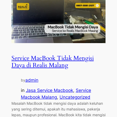
Service MacBook Tidak Mengisi
Daya di Realis Malang
admin
by
in
Jasa Service Macbook
, 
Service
Macbook Malang
, 
Uncategorized
Masalah MacBook tidak mengisi daya adalah keluhan
yang sering ditemui, apakah itu mahasiswa, pekerja
lepas, maupun profesional. MacBook kita tidak mengisi