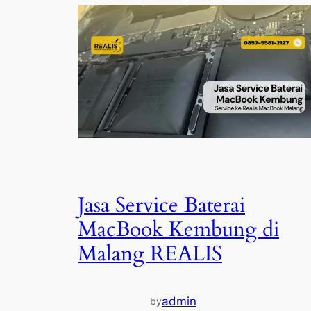
Jasa Service Baterai
MacBook Kembung di
Malang REALIS
admin
by